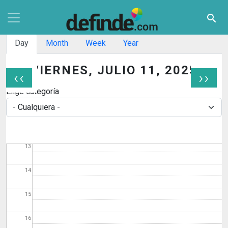
07
Pasar al contenido principal
search
08
Solapas principales
Day
Month
Week
Year
09
VIERNES, JULIO 11, 2025
‹‹
››
10
Paginación
Elige categoría
11
12
13
14
15
16