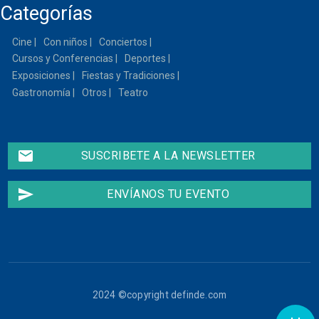
Categorías
Cine
Con niños
Conciertos
Cursos y Conferencias
Deportes
Exposiciones
Fiestas y Tradiciones
Gastronomía
Otros
Teatro
email
SUSCRIBETE A LA NEWSLETTER
send
ENVÍANOS TU EVENTO
2024 ©copyright definde.com