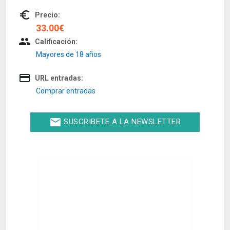
euro_symbol
Precio:
33.00€
people
Calificación:
Mayores de 18 años
credit_card
URL entradas:
Comprar entradas
email
SUSCRIBETE A LA NEWSLETTER