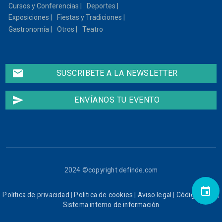
Cursos y Conferencias
Deportes
Exposiciones
Fiestas y Tradiciones
Gastronomía
Otros
Teatro
email
SUSCRIBETE A LA NEWSLETTER
send
ENVÍANOS TU EVENTO
2024 ©copyright definde.com
event
Politica de privacidad
|
Politica de cookies
|
Aviso legal
|
Código ético
|
Sistema interno de información