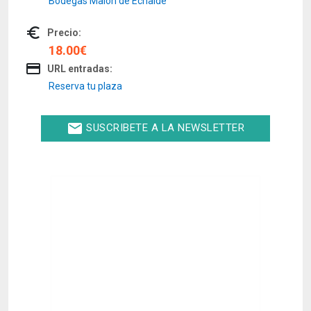
Bodegas Malón de Echaide
euro_symbol
Precio:
18.00€
credit_card
URL entradas:
Reserva tu plaza
email
SUSCRIBETE A LA NEWSLETTER