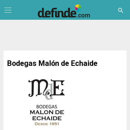
Pasar al contenido principal
search
Bodegas Malón de Echaide