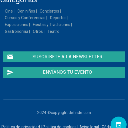
Cine
Con niños
Conciertos
Cursos y Conferencias
Deportes
Exposiciones
Fiestas y Tradiciones
Gastronomía
Otros
Teatro
email
SUSCRIBETE A LA NEWSLETTER
send
ENVÍANOS TU EVENTO
2024 ©copyright definde.com
event
Politica de privacidad
|
Politica de cookies
|
Aviso legal
|
Código ético
|