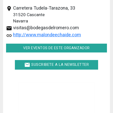
Carretera Tudela-Tarazona, 33
place
31520
Cascante
Navarra
visitas@bodegasdelromero.com
email
http://www.malondeechaide.com
link
VER EVENTOS DE ESTE ORGANIZADOR
email
SUSCRIBETE A LA NEWSLETTER