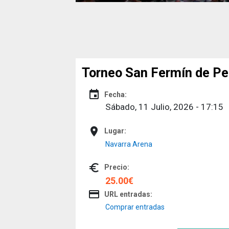
Torneo San Fermín de Pe
event
Fecha:
Sábado, 11 Julio, 2026 - 17:15
place
Lugar:
Navarra Arena
euro_symbol
Precio:
25.00€
credit_card
URL entradas:
Comprar entradas