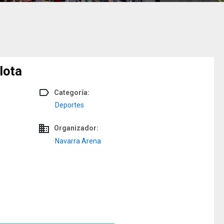
lota
label_outline
Categoría:
Deportes
domain
Organizador:
Navarra Arena