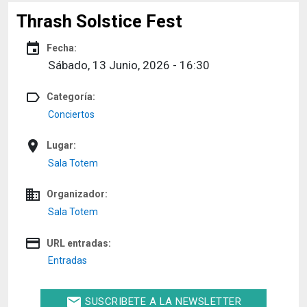
Thrash Solstice Fest
event
Fecha:
Sábado, 13 Junio, 2026 - 16:30
label_outline
Categoría:
Conciertos
place
Lugar:
Sala Totem
domain
Organizador:
Sala Totem
credit_card
URL entradas:
Entradas
email
SUSCRIBETE A LA NEWSLETTER