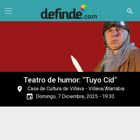
Pasar al contenido principal
search
Teatro de humor: "Tuyo Cid"
place
Casa de Cultura de Villava
- Villava/Atarrabia
event
Domingo, 7 Diciembre, 2025 - 19:30