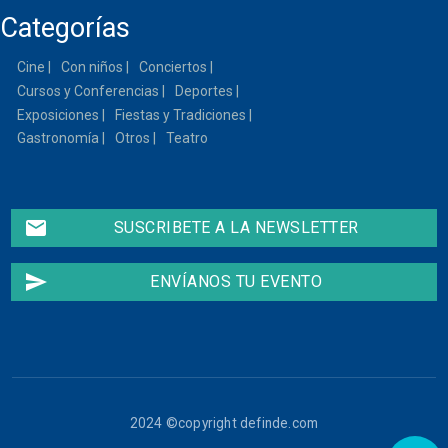
Categorías
Cine
Con niños
Conciertos
Cursos y Conferencias
Deportes
Exposiciones
Fiestas y Tradiciones
Gastronomía
Otros
Teatro
email
SUSCRIBETE A LA NEWSLETTER
send
ENVÍANOS TU EVENTO
2024 ©copyright definde.com