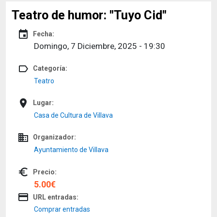
Teatro de humor: "Tuyo Cid"
event
Fecha:
Domingo, 7 Diciembre, 2025 - 19:30
label_outline
Categoría:
Teatro
place
Lugar:
Casa de Cultura de Villava
domain
Organizador:
Ayuntamiento de Villava
euro_symbol
Precio:
5.00€
credit_card
URL entradas:
Comprar entradas