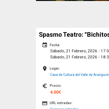
Spasmo Teatro: "Bichitos
event
Fecha:
Sábado, 21 Febrero, 2026 - 17:
Sábado, 21 Febrero, 2026 - 18:
place
Lugar:
Casa de Cultura del Valle de Arangure
euro_symbol
Precio:
4.00€
credit_card
URL entradas: