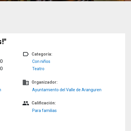
!"
label_outline
Categoría:
00
Con niños
30
Teatro
domain
Organizador:
n
Ayuntamiento del Valle de Aranguren
people
Calificación:
Para familias