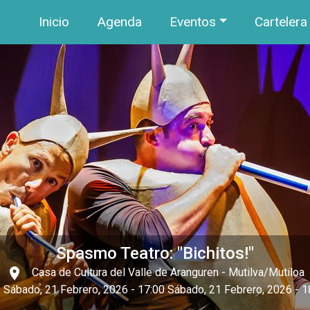
Navegación principal
Pasar al contenido principal
Inicio
Agenda
Eventos
Cartelera
Spasmo Teatro: "Bichitos!"
place
Casa de Cultura del Valle de Aranguren
- Mutilva/Mutiloa
Sábado, 21 Febrero, 2026 - 17:00
Sábado, 21 Febrero, 2026 - 1