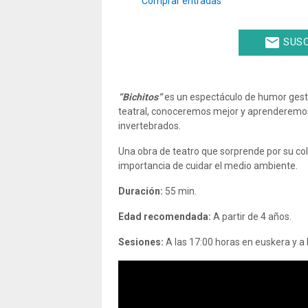
Comprar entradas
email
SUSC
“Bichitos”
es un espectáculo de humor gestu
teatral, conoceremos mejor y aprenderemos
invertebrados.
Una obra de teatro que sorprende por su col
importancia de cuidar el medio ambiente.
Duración:
55 min.
Edad recomendada:
A partir de 4 años.
Sesiones:
A las 17:00 horas en euskera y a 