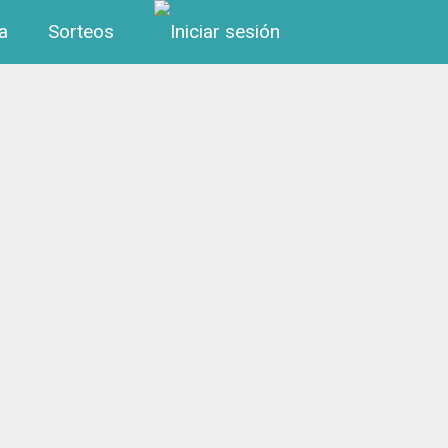
Menú de cuenta de us
a
Sorteos