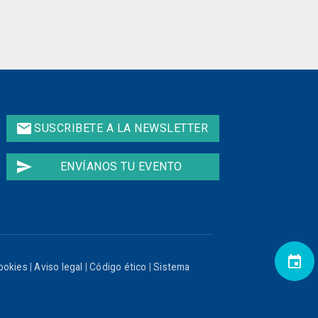
email
SUSCRIBETE A LA NEWSLETTER
send
ENVÍANOS TU EVENTO
event
cookies
|
Aviso legal
|
Código ético
|
Sistema