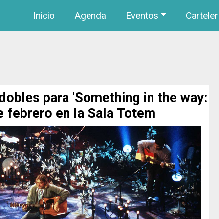
Navegación principal
Pasar al contenido principal
Inicio
Agenda
Eventos
Carteler
dobles para 'Something in the way:
de febrero en la Sala Totem