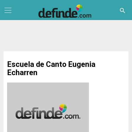
Pasar al contenido principal
search
Escuela de Canto Eugenia
Echarren