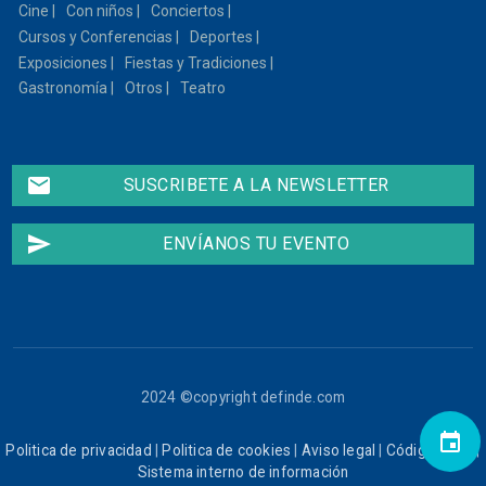
Cine
Con niños
Conciertos
Cursos y Conferencias
Deportes
Exposiciones
Fiestas y Tradiciones
Gastronomía
Otros
Teatro
email
SUSCRIBETE A LA NEWSLETTER
send
ENVÍANOS TU EVENTO
2024 ©copyright definde.com
event
Politica de privacidad
|
Politica de cookies
|
Aviso legal
|
Código ético
|
Sistema interno de información