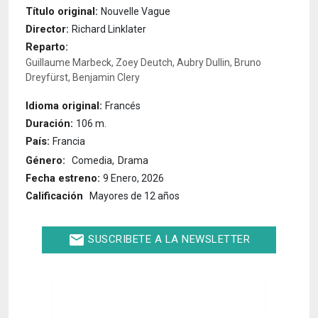
Título original:
Nouvelle Vague
Director:
Richard Linklater
Reparto:
Guillaume Marbeck, Zoey Deutch, Aubry Dullin, Bruno
Dreyfürst, Benjamin Clery
Idioma original:
Francés
Duración:
106 m.
País:
Francia
Género:
Comedia
Drama
Fecha estreno:
9 Enero, 2026
Calificación
Mayores de 12 años
email
SUSCRIBETE A LA NEWSLETTER