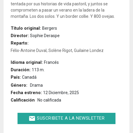
tentada por sus historias de vida pastoril, y juntos se
comprometen a pasar un verano en la ladera de la
montaña. Los dos solos. Y un border collie. Y 800 ovejas.
Título original:
Bergers
Director:
Sophie Deraspe
Reparto:
Félix-Antoine Duval, Solène Rigot, Guilaine Londez
Idioma original:
Francés
Duración:
113 m.
País:
Canadá
Género:
Drama
Fecha estreno:
12 Diciembre, 2025
Calificación
No calificada
email
SUSCRIBETE A LA NEWSLETTER