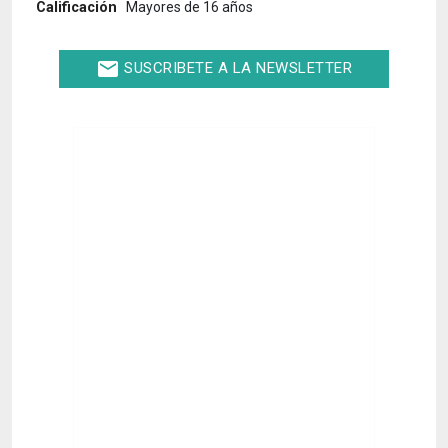
Calificación
Mayores de 16 años
email
SUSCRIBETE A LA NEWSLETTER