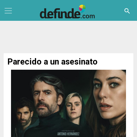
Pasar al contenido principal
search
Parecido a un asesinato