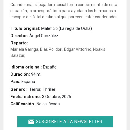
Cuando una trabajadora social toma conocimiento de esta
situación, lo arriesgará todo para ayudar a los hermanos a
escapar del fatal destino al que parecen estar condenados.
Título original:
Maleficio (La regla de Osha)
Director:
Ángel González
Reparto:
Mariela Garriga, Blas Polidori, Édgar Vittorino, Noakis
Salazar,
Idioma original:
Español
Duración:
94 m.
País:
España
Género:
Terror
Thriller
Fecha estreno:
3 Octubre, 2025
Calificación
No calificada
email
SUSCRIBETE A LA NEWSLETTER