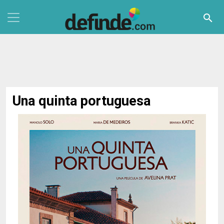
Pasar al contenido principal
search
Una quinta portuguesa