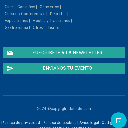
Cine
Con niños
Conciertos
Cursos y Conferencias
Deportes
Exposiciones
Fiestas y Tradiciones
Gastronomía
Otros
Teatro
email
SUSCRIBETE A LA NEWSLETTER
send
ENVÍANOS TU EVENTO
2024 ©copyright definde.com
event
Politica de privacidad
|
Politica de cookies
|
Aviso legal
|
Código ético
|