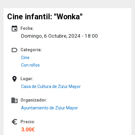
Cine infantil: "Wonka"
event
Fecha:
Domingo, 6 Octubre, 2024 - 18:00
label_outline
Categoría:
Cine
Con niños
place
Lugar:
Casa de Cultura de Zizur Mayor
domain
Organizador:
Ayuntamiento de Zizur Mayor
euro_symbol
Precio:
3.00€