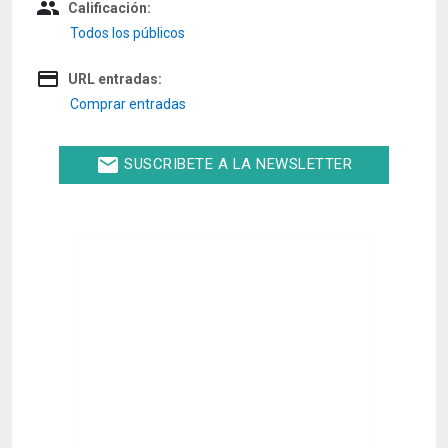
people
Calificación:
Todos los públicos
credit_card
URL entradas:
Comprar entradas
email
SUSCRIBETE A LA NEWSLETTER