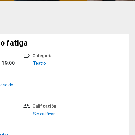
o fatiga
label_outline
Categoría:
- 19:00
Teatro
orio de
people
Calificación:
Sin calificar