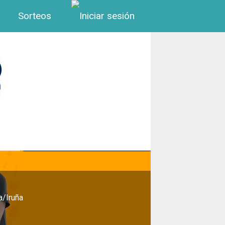
Menú de cuenta de us
Sorteos
a/Iruña