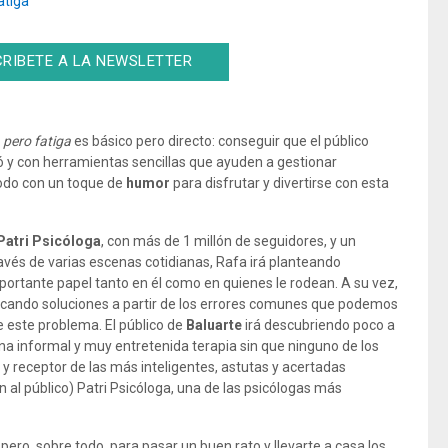
atiga
RIBETE A LA NEWSLETTER
 pero fatiga
es básico pero directo: conseguir que el público
ó y con herramientas sencillas que ayuden a gestionar
odo con un toque de
humor
para disfrutar y divertirse con esta
Patri Psicóloga
, con más de 1 millón de seguidores, y un
ravés de varias escenas cotidianas, Rafa irá planteando
ortante papel tanto en él como en quienes le rodean. A su vez,
buscando soluciones a partir de los errores comunes que podemos
 este problema. El público de
Baluarte
irá descubriendo poco a
na informal y muy entretenida terapia sin que ninguno de los
o y receptor de las más inteligentes, astutas y acertadas
al público) Patri Psicóloga, una de las psicólogas más
.. pero, sobre todo, para pasar un buen rato y llevarte a casa los