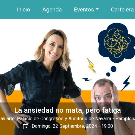
Navegación principal
Pasar al contenido principal
Inicio
Agenda
Eventos
Cartelera
La ansiedad no mata, pero fatiga
aluarte, Palacio de Congresos y Auditorio de Navarra
- Pamplon
event
Domingo, 22 Septiembre, 2024 - 19:00