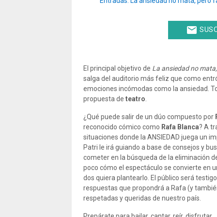
Entradas: La ansiedad no mata, pero f
email
SUSC
El principal objetivo de
La ansiedad no mata,
salga del auditorio más feliz que como entr
emociones incómodas como la ansiedad. T
propuesta de
teatro
.
¿Qué puede salir de un dúo compuesto por
reconocido cómico como
Rafa Blanca
? A t
situaciones donde la ANSIEDAD juega un imp
Patri le irá guiando a base de consejos y 
cometer en la búsqueda de la eliminación de
poco cómo el espectáculo se convierte en u
dos quiera plantearlo. El público será testig
respuestas que propondrá a Rafa (y también 
respetadas y queridas de nuestro país.
Prepárate para bailar, cantar, reír, disfrutar.