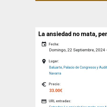
La ansiedad no mata, per
event
Fecha:
Domingo, 22 Septiembre, 2024 
place
Lugar:
Baluarte, Palacio de Congresos y Audit
Navarra
euro_symbol
Precio:
33.00€
credit_card
URL entradas: