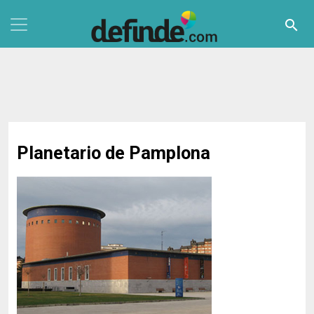
Pasar al contenido principal
search
Planetario de Pamplona