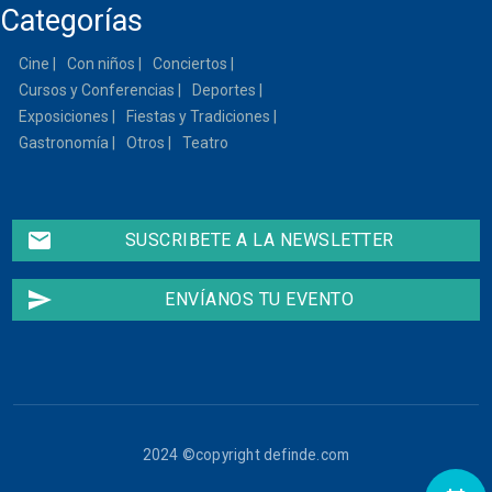
Categorías
Cine
Con niños
Conciertos
Cursos y Conferencias
Deportes
Exposiciones
Fiestas y Tradiciones
Gastronomía
Otros
Teatro
email
SUSCRIBETE A LA NEWSLETTER
send
ENVÍANOS TU EVENTO
2024 ©copyright definde.com