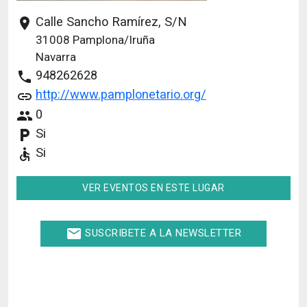
Calle Sancho Ramírez, S/N
place
31008
Pamplona/Iruña
Navarra
948262628
phone
http://www.pamplonetario.org/
link
0
people
Si
local_parking
Si
accessible
VER EVENTOS EN ESTE LUGAR
email
SUSCRIBETE A LA NEWSLETTER