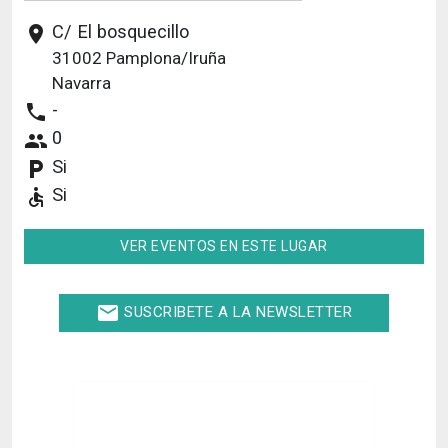
C/ El bosquecillo
place
31002
Pamplona/Iruña
Navarra
-
phone
0
people
Si
local_parking
Si
accessible
VER EVENTOS EN ESTE LUGAR
email
SUSCRIBETE A LA NEWSLETTER