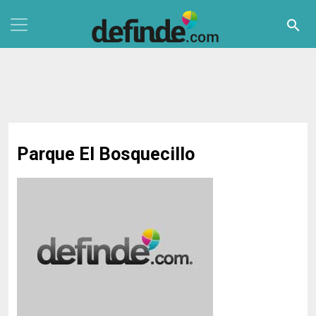
Pasar al contenido principal
search
Parque El Bosquecillo