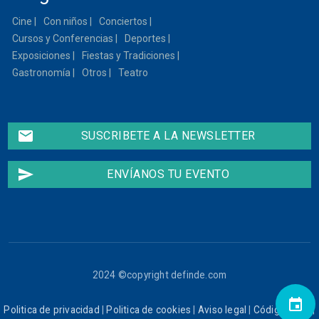
Cine
Con niños
Conciertos
Cursos y Conferencias
Deportes
Exposiciones
Fiestas y Tradiciones
Gastronomía
Otros
Teatro
email
SUSCRIBETE A LA NEWSLETTER
send
ENVÍANOS TU EVENTO
2024 ©copyright definde.com
event
Politica de privacidad
|
Politica de cookies
|
Aviso legal
|
Código ético
|