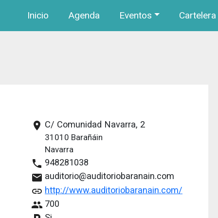
Navegación principal
Pasar al contenido principal
Inicio
Agenda
Eventos
Cartelera
C/ Comunidad Navarra, 2
place
31010
Barañáin
Navarra
948281038
phone
auditorio@auditoriobaranain.com
email
http://www.auditoriobaranain.com/
link
700
people
Si