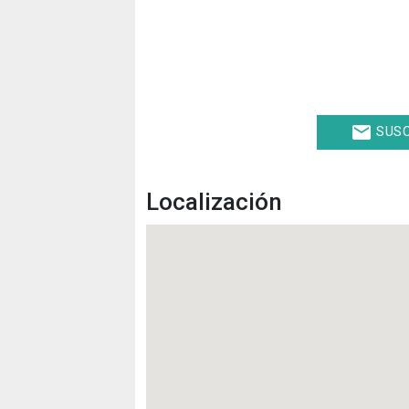
email
SUSC
Localización