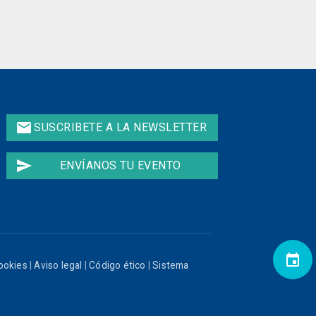
email
SUSCRIBETE A LA NEWSLETTER
send
ENVÍANOS TU EVENTO
event
cookies
|
Aviso legal
|
Código ético
|
Sistema