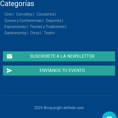
Categorías
Cine
Con niños
Conciertos
Cursos y Conferencias
Deportes
Exposiciones
Fiestas y Tradiciones
Gastronomía
Otros
Teatro
email
SUSCRIBETE A LA NEWSLETTER
send
ENVÍANOS TU EVENTO
2024 ©copyright definde.com