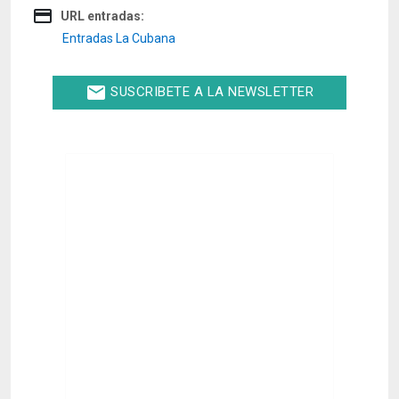
credit_card
URL entradas:
Entradas La Cubana
email
SUSCRIBETE A LA NEWSLETTER