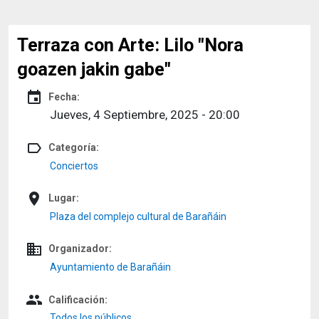
Terraza con Arte: Lilo "Nora
goazen jakin gabe"
event
Fecha:
Jueves, 4 Septiembre, 2025 - 20:00
label_outline
Categoría:
Conciertos
place
Lugar:
Plaza del complejo cultural de Barañáin
domain
Organizador:
Ayuntamiento de Barañáin
people
Calificación:
Todos los públicos