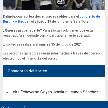
Definde.com
sortea
dos entradas sobles
para el
concierto de
Burutik + Hagoan
el
sábado 19 de junio
en la
Sala Totem.
¿Quieres probar suerte?
Para ello tan solo tienes que estar
registrado/a en definde.com y participar en este apartado.
El sorteo se realizará el
martes 15 de junio de 2021.
Las personas ganadoras
serán informadas a través de correo
electrónico
el mismo día del sorteo.
Ganadores del sorteo
El sorteo finalizo el Martes, 15 de Junio de 2021
Leire Echeverría Goyén, Izaskun Leunda Sánchez