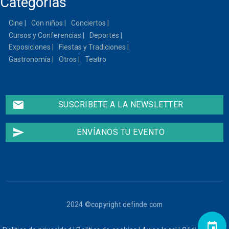
Categorías
Cine
Con niños
Conciertos
Cursos y Conferencias
Deportes
Exposiciones
Fiestas y Tradiciones
Gastronomía
Otros
Teatro
email
SUSCRIBETE A LA NEWSLETTER
send
ENVÍANOS TU EVENTO
2024 ©copyright definde.com
event