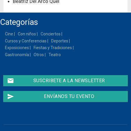
Beatriz Del Arco Quel
Categorías
Cine
Con niños
Conciertos
Cursos y Conferencias
Deportes
Exposiciones
Fiestas y Tradiciones
Gastronomía
Otros
Teatro
email
SUSCRIBETE A LA NEWSLETTER
send
ENVÍANOS TU EVENTO