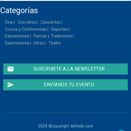
Categorías
Cine
Con niños
Conciertos
Cursos y Conferencias
Deportes
Exposiciones
Fiestas y Tradiciones
Gastronomía
Otros
Teatro
email
SUSCRIBETE A LA NEWSLETTER
send
ENVÍANOS TU EVENTO
2024 ©copyright definde.com