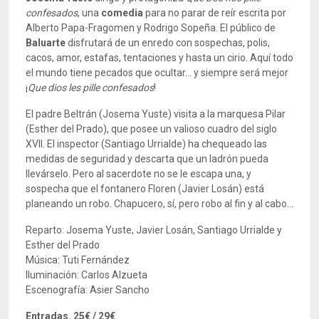
confesados
, una
comedia
para no parar de reír escrita por
Alberto Papa-Fragomen y Rodrigo Sopeña. El público de
Baluarte
disfrutará de un enredo con sospechas, polis,
cacos, amor, estafas, tentaciones y hasta un cirio. Aquí todo
el mundo tiene pecados que ocultar... y siempre será mejor
¡
Que dios les pille confesados
!
El padre Beltrán (Josema Yuste) visita a la marquesa Pilar
(Esther del Prado), que posee un valioso cuadro del siglo
XVII. El inspector (Santiago Urrialde) ha chequeado las
medidas de seguridad y descarta que un ladrón pueda
llevárselo. Pero al sacerdote no se le escapa una, y
sospecha que el fontanero Floren (Javier Losán) está
planeando un robo. Chapucero, sí, pero robo al fin y al cabo…
Reparto: Josema Yuste, Javier Losán, Santiago Urrialde y
Esther del Prado
Música: Tuti Fernández
Iluminación: Carlos Alzueta
Escenografía: Asier Sancho
Entradas. 25€ / 29€