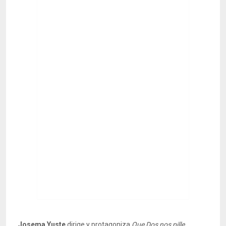
Josema Yuste
dirige y protagoniza
Que Dos nos pille