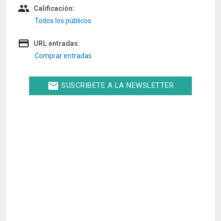
people
Calificación:
Todos los públicos
credit_card
URL entradas:
Comprar entradas
email
SUSCRIBETE A LA NEWSLETTER