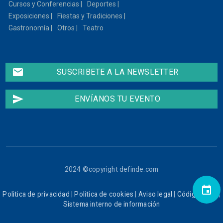
Cursos y Conferencias
Deportes
Exposiciones
Fiestas y Tradiciones
Gastronomía
Otros
Teatro
email
SUSCRIBETE A LA NEWSLETTER
send
ENVÍANOS TU EVENTO
2024 ©copyright definde.com
event
Politica de privacidad
|
Politica de cookies
|
Aviso legal
|
Código ético
|
Sistema interno de información