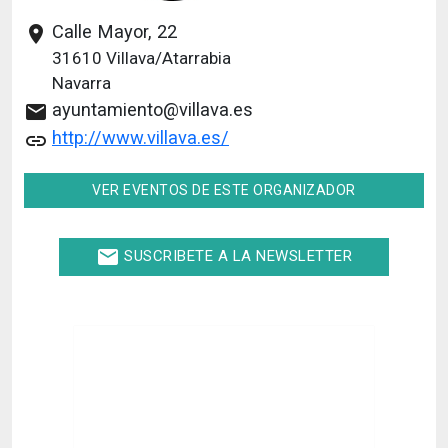
Calle Mayor, 22
place
31610
Villava/Atarrabia
Navarra
ayuntamiento@villava.es
email
http://www.villava.es/
link
VER EVENTOS DE ESTE ORGANIZADOR
email
SUSCRIBETE A LA NEWSLETTER