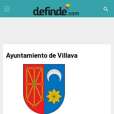
Pasar al contenido principal
search
Ayuntamiento de Villava