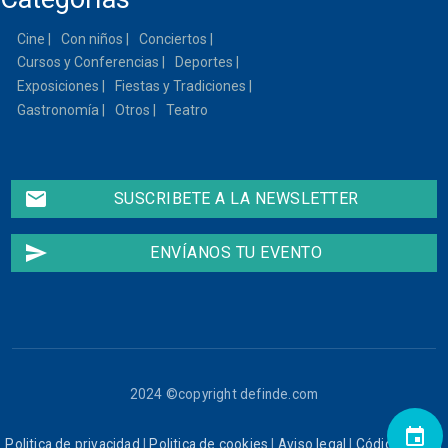
Cine
Con niños
Conciertos
Cursos y Conferencias
Deportes
Exposiciones
Fiestas y Tradiciones
Gastronomía
Otros
Teatro
email
SUSCRIBETE A LA NEWSLETTER
send
ENVÍANOS TU EVENTO
2024 ©copyright definde.com
event
Politica de privacidad
|
Politica de cookies
|
Aviso legal
|
Código ético
|