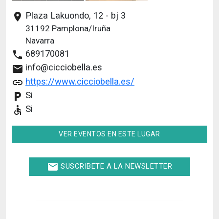
Plaza Lakuondo, 12 - bj 3
place
31192
Pamplona/Iruña
Navarra
689170081
phone
info@cicciobella.es
email
https://www.cicciobella.es/
link
Si
local_parking
Si
accessible
VER EVENTOS EN ESTE LUGAR
email
SUSCRIBETE A LA NEWSLETTER