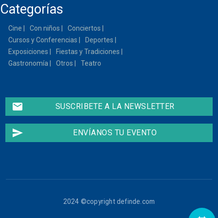
Categorías
Cine
Con niños
Conciertos
Cursos y Conferencias
Deportes
Exposiciones
Fiestas y Tradiciones
Gastronomía
Otros
Teatro
email
SUSCRIBETE A LA NEWSLETTER
send
ENVÍANOS TU EVENTO
2024 ©copyright definde.com