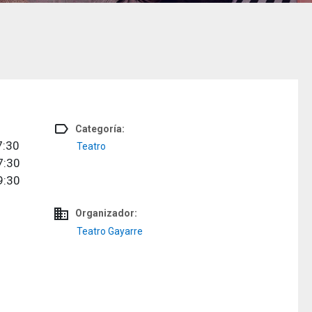
label_outline
Categoría:
7:30
Teatro
7:30
9:30
domain
Organizador:
Teatro Gayarre