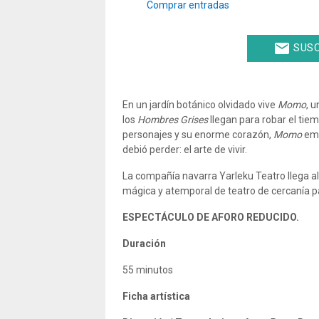
Comprar entradas
email
SUSC
En un jardín botánico olvidado vive
Momo
, 
los
Hombres Grises
llegan para robar el tie
personajes y su enorme corazón,
Momo
emp
debió perder: el arte de vivir.
La compañía navarra Yarleku Teatro llega al
mágica y atemporal de teatro de cercanía para
ESPECTÁCULO DE AFORO REDUCIDO.
Duración
55 minutos
Ficha artística