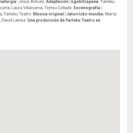
aturgia:
Jesús Arbués.
Adaptación | Egokitzapena:
Yarleku
kueta, Laura Villanueva, Txetxu Collado.
Escenografía |
, Yarleku Teatro.
Música original | Jatorrizko musika:
Marta
, David Lainez.
Una producción de Yarleku Teatro en