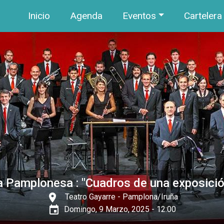
Navegación principal
Pasar al contenido principal
Inicio
Agenda
Eventos
Cartelera
a Pamplonesa : "Cuadros de una exposició
place
Teatro Gayarre
- Pamplona/Iruña
event
Domingo, 9 Marzo, 2025 - 12:00