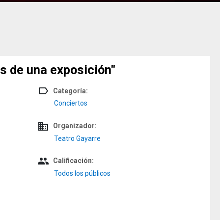
s de una exposición"
label_outline
Categoría:
0
Conciertos
domain
Organizador:
Teatro Gayarre
people
Calificación:
Todos los públicos