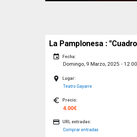
La Pamplonesa : "Cuadro
event
Fecha:
Domingo, 9 Marzo, 2025 - 12:0
place
Lugar:
Teatro Gayarre
euro_symbol
Precio:
4.00€
credit_card
URL entradas:
Comprar entradas