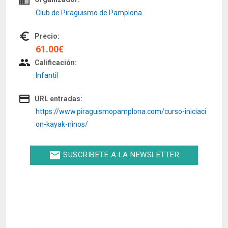
Club de Piragüismo de Pamplona
euro_symbol
Precio:
61.00€
people
Calificación:
Infantil
credit_card
URL entradas:
https://www.piraguismopamplona.com/curso-iniciaci
on-kayak-ninos/
email
SUSCRIBETE A LA NEWSLETTER