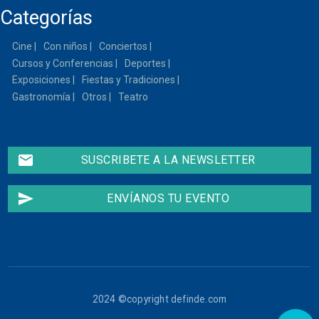
Categorías
Cine
Con niños
Conciertos
Cursos y Conferencias
Deportes
Exposiciones
Fiestas y Tradiciones
Gastronomía
Otros
Teatro
email
SUSCRIBETE A LA NEWSLETTER
send
ENVÍANOS TU EVENTO
2024 ©copyright definde.com