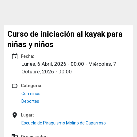
Curso de iniciación al kayak para
niñas y niños
event
Fecha:
Lunes, 6 Abril, 2026 - 00:00
-
Miércoles, 7
Octubre, 2026 - 00:00
label_outline
Categoría:
Con niños
Deportes
place
Lugar:
Escuela de Piragüismo Molino de Caparroso
domain
Organizador: