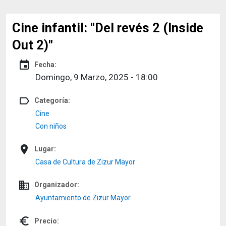
Cine infantil: "Del revés 2 (Inside
Out 2)"
event
Fecha:
Domingo, 9 Marzo, 2025 - 18:00
label_outline
Categoría:
Cine
Con niños
place
Lugar:
Casa de Cultura de Zizur Mayor
domain
Organizador:
Ayuntamiento de Zizur Mayor
euro_symbol
Precio: