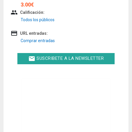
3.00€
people
Calificación:
Todos los públicos
credit_card
URL entradas:
Comprar entradas
email
SUSCRIBETE A LA NEWSLETTER