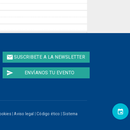
email
SUSCRIBETE A LA NEWSLETTER
send
ENVÍANOS TU EVENTO
event
cookies
|
Aviso legal
|
Código ético
|
Sistema