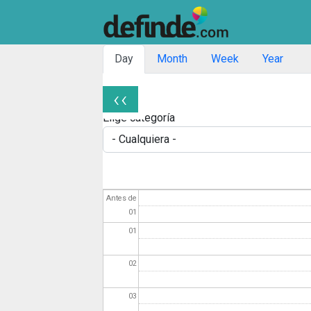
Solapas principales
Day
Month
Week
Year
‹‹
Paginación
Elige categoría
Antes de
01
01
02
03