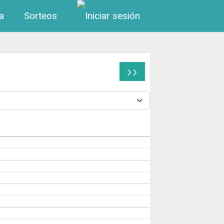
Menú de cuenta de us
a
Sorteos
››