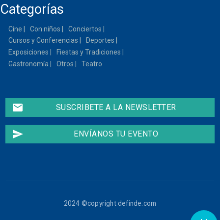
Categorías
13
Cine
Con niños
Conciertos
14
Cursos y Conferencias
Deportes
15
Exposiciones
Fiestas y Tradiciones
Gastronomía
Otros
Teatro
16
17
email
SUSCRIBETE A LA NEWSLETTER
18
send
ENVÍANOS TU EVENTO
19
20
21
2024 ©copyright definde.com
22