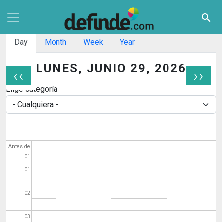
Pasar al contenido principal
search
Solapas principales
Day
Month
Week
Year
LUNES, JUNIO 29, 2026
‹‹
››
Paginación
Elige categoría
Antes de
01
01
02
03