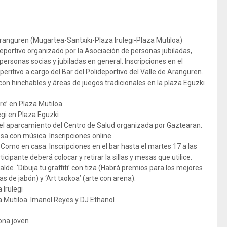
 Aranguren (Mugartea-Santxiki-Plaza Irulegi-Plaza Mutiloa)
portivo organizado por la Asociación de personas jubiladas,
personas socias y jubiladas en general. Inscripciones en el
eritivo a cargo del Bar del Polideportivo del Valle de Aranguren.
con hinchables y áreas de juegos tradicionales en la plaza Eguzki
re’ en Plaza Mutiloa
egi en Plaza Eguzki
el aparcamiento del Centro de Salud organizada por Gaztearan.
a con música. Inscripciones online.
omo en casa. Inscripciones en el bar hasta el martes 17 a las
icipante deberá colocar y retirar la sillas y mesas que utilice.
lde. ‘Dibuja tu graffiti’ con tiza (Habrá premios para los mejores
s de jabón) y ‘Art txokoa’ (arte con arena).
 Irulegi
za Mutiloa. Imanol Reyes y DJ Ethanol
zona joven