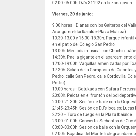
02.00-05.00h. DJ’s 31192 en la zona joven
Viernes, 20 de junio:
9:00 horas– Dianas con los Gaiteros del Va
Aranguren-Idoi Ibaialde-Plaza Mutiloa)
10:30-13:00 y 16:30-18:30h. Parque infantil 
en el patio del Colegio San Pedro
13:00h. Mediodía musical con Chuchín Ibáñe
14:30h. Paella gigante en el aparcamiento d
17:00-19:00h. Vaquillas amenizadas por Txa
17:30h. Salida de la Comparsa de Gigantes y
Pedro, calle San Pedro, calle Cordovilla, Co
Pedro).
19:00 horas– Batukada con Safara Percuss
20:00h. Pelota en el frontón del polideporti
20:00-21:30h. Sesión de baile con la Orques
21:45-23:45h. Sesión de DJ’s locales: Lucas
22:20 – Toro de fuego en la Plaza Ibaialde
23:00-01:00h. Concierto ‘Sedientos de Cumb
00:00-03:00h. Sesión de baile con la Orques
02:00h. Bajadica del Monte Irulegi acaband