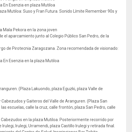
ta En Esenzia en plaza Mutiloa
plaza Mutiloa: Suso y Fran Futura. Sonido Límite Remember 90s y
a Mala Pekora en la zona joven
de el aparcamiento junto al Colegio Público San Pedro, de la
 cargo de Pirotecnia Zaragozana. Zona recomendada de visionado:
ta En Esenzia en la plaza Mutiloa
Aranguren. (Plaza Lakuondo, plaza Eguzki, plaza Valle de
y Cabezudos y Gaiteros del Valle de Aranguren. (Plaza San
 las escuelas, calle la cruz, calle frontón, plaza San Pedro, calle
y Cabezudos en la plaza Mutiloa. Posteriormente recorrido por
Irulegi, Irulegi, Urramendi, plaza Castillo Irulegi y retirada final.