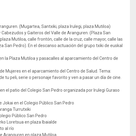
ranguren. (Mugartea, Santxiki, plaza Irulegi, plaza Mutiloa)
y Cabezudos y Gaiteros del Valle de Aranguren. (Plaza San
za Mutiloa, calle frontón, calle de la cruz, calle mayor, calle las
aza San Pedro). En el descanso actuación del grupo txiki de euskal
en la Plaza Mutiloa y pasacalles al aparcamiento del Centro de
 de Mujeres en el aparcamiento del Centro de Salud. Tema:
de tu peli, serie o personaje favorito y ven a pasar un día de cine.
en el patio del Colegio San Pedro organizada por Irulegi Guraso
e Jokai en el Colegio Público San Pedro
ranga Turrutxiki
olegio Público San Pedro
irko Loretsua en plaza Ibaialde
o al río
 de Aranguren en plaza Mutiloa