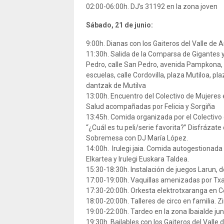
02:00-06:00h. DJ’s 31192 en la zona joven
Sábado, 21 de junio:
9:00h. Dianas con los Gaiteros del Valle de A
11:30h. Salida de la Comparsa de Gigantes 
Pedro, calle San Pedro, avenida Pampkona, pla
escuelas, calle Cordovilla, plaza Mutiloa, pl
dantzak de Mutilva
13:00h. Encuentro del Colectivo de Mujeres 
Salud acompañadas por Felicia y Sorgiña
13:45h. Comida organizada por el Colectivo
“¿Cuál es tu peli/serie favorita?” Disfrázate 
Sobremesa con DJ María López.
14:00h. Irulegi jaia. Comida autogestionada 
Elkartea y Irulegi Euskara Taldea.
15:30-18:30h. Instalación de juegos Larun, d
17:00-19:00h. Vaquillas amenizadas por Txa
17:30-20:00h. Orkesta elektrotxaranga en C
18:00-20:00h. Talleres de circo en familia. Z
19:00-22:00h. Tardeo en la zona Ibaialde junt
19:30h. Bailables con los Gaiteros del Valle