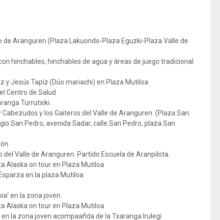
lle de Aranguren (Plaza Lakuondo-Plaza Eguzki-Plaza Valle de
con hinchables, hinchables de agua y áreas de juego tradicional
z y Jesús Tapíz (Dúo mariachi) en Plaza Mutiloa
el Centro de Salud
ranga Turrutxiki.
 Cabezudos y los Gaiteros del Valle de Aranguren. (Plaza San
legio San Pedro, avenida Sadar, calle San Pedro, plaza San
ión
vo del Valle de Aranguren. Partido Escuela de Aranpilota.
ta Alaska on tour en Plaza Mutiloa
 Esparza en la plaza Mutiloa
ia’ en la zona joven
ta Alaska on tour en Plaza Mutiloa
o en la zona joven acompaañda de la Txaranga Irulegi