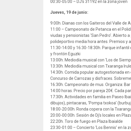
00:30-05:00 – DJ’s 31192 en la zona joven
Jueves, 19 de junio:
9:00h. Dianas con los Gaiteros del Valle de
11:00 – Campeonato de Petanca en el Polide
viudas y pensionistas ‘San Pedro’. Abierto a 
polideportivo media hora antes. Premios y ap
11:30-14:00 y 16:30-18:30h. Parque infantil 
y frontón Eguzki
13:00h. Mediodía musical con ‘Los de Siemp
13:30h. Mediodía musical con Txaranga Irul
14:30h. Comida popular autogestionada en 
Concurso de Carrozas y disfraces. Sobremes
16:30h. Campeonato de mus. Organiza: Bar C
14:00 horas. Precio por pareja 20€. Cada part
17:30h. Actividades en familia en Paseo Ibaia
dibujos), pintacaras, ‘Pompa txokoa’ (burbuja
18:00-20:00h. Ronda copera con la Txaranga
20:00-00:00h. Sesión de Dj’s locales en Pla
22:20h. Toro de fuego en Plaza Ibaialde
23:30-01:00 – Concierto ‘Los Bennis’ en la 