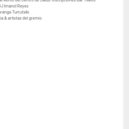
miento del Centro de Salud. Inscripciones Bar Txikito.
DJ Imanol Reyes
ranga Turrutxiki.
a & artistas del gremio.