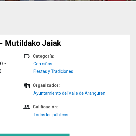
- Mutildako Jaiak
label_outline
Categoría:
30
-
Con niños
0
Fiestas y Tradiciones
domain
Organizador:
Ayuntamiento del Valle de Aranguren
people
Calificación:
Todos los públicos