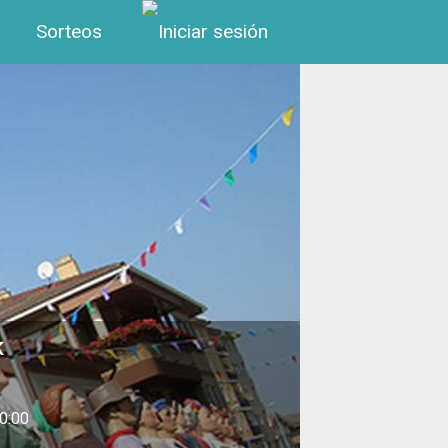
Menú de cuenta de us
Sorteos
k
0:00