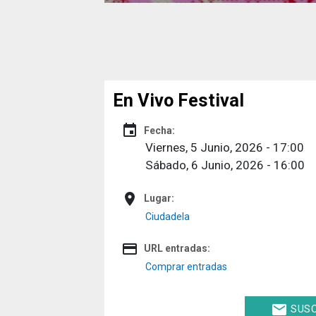
En Vivo Festival
event
Fecha:
Viernes, 5 Junio, 2026 - 17:00
Sábado, 6 Junio, 2026 - 16:00
place
Lugar:
Ciudadela
credit_card
URL entradas:
Comprar entradas
email
SUSC