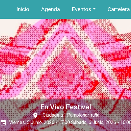
Navegación principal
Pasar al contenido principal
Inicio
Agenda
Eventos
Cartelera
En Vivo Festival
place
Ciudadela
- Pamplona/Iruña
event
Viernes, 5 Junio, 2026 - 17:00
Sábado, 6 Junio, 2026 - 16:0