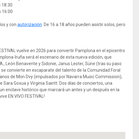
s 18:30
s 16:00
dos y con
autorización
. De 16 a 18 años pueden asistir solos, pero
ESTIVAL vuelve en 2026 para convertir Pamplona en el epicentro
mplona-Iruña será el escenario de esta nueva edición, que
D.A., León Benavente y Sidonie, Janus Lester, Süne (tras su paso
n se convierte en escaparate del talento de la Comunidad Foral
banos de Mon Dvy (impulsados por Navarra Music Commission),
de Sara Goxua y Virginia Saintt. Dos días de conciertos, una
un enclave histórico que marcará un antes y un después en la
y vive EN VIVO FESTIVAL!