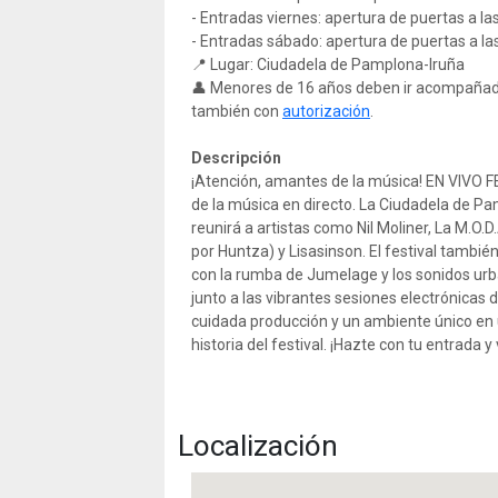
- Entradas viernes: apertura de puertas a la
- Entradas sábado: apertura de puertas a la
📍 Lugar: Ciudadela de Pamplona-Iruña
👤 Menores de 16 años deben ir acompaña
también con
autorización
.
Descripción
¡Atención, amantes de la música! EN VIVO F
de la música en directo. La Ciudadela de Pa
reunirá a artistas como Nil Moliner, La M.O.
por Huntza) y Lisasinson. El festival tambié
con la rumba de Jumelage y los sonidos ur
junto a las vibrantes sesiones electrónicas 
cuidada producción y un ambiente único en 
historia del festival. ¡Hazte con tu entrada 
Localización