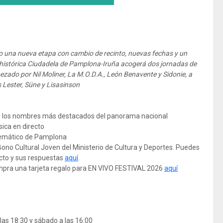
o una nueva etapa con cambio de recinto, nuevas fechas y un
a histórica Ciudadela de Pamplona-Iruña acogerá dos jornadas de
ezado por Nil Moliner, La M.O.D.A., León Benavente y Sidonie, a
Lester, Süne y Lisasinson
 de los nombres más destacados del panorama nacional
ica en directo
lemático de Pamplona
ono Cultural Joven del Ministerio de Cultura y Deportes. Puedes
ecto y sus respuestas
aquí
.
ompra una tarjeta regalo para EN VIVO FESTIVAL 2026
aquí
 las 18:30 y sábado a las 16:00