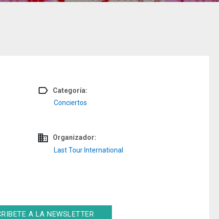
label_outline
Categoría:
Conciertos
domain
Organizador:
Last Tour International
RIBETE A LA NEWSLETTER