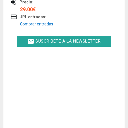
euro_symbol
Precio:
29.00€
credit_card
URL entradas:
Comprar entradas
email
SUSCRIBETE A LA NEWSLETTER