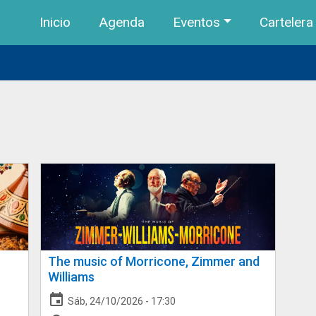
Navegación principal
Pasar al contenido principal
Inicio
Agenda
Eventos
Cartelera
The music of Morricone, Zimmer and
Williams
event
Sáb, 24/10/2026 - 17:30