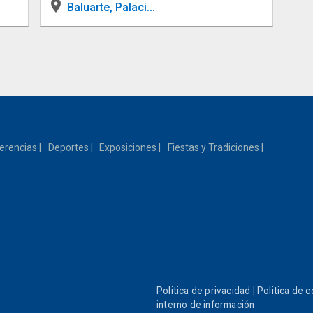
place
Baluarte, Palaci...
erencias
Deportes
Exposiciones
Fiestas y Tradiciones
Politica de privacidad
|
Politica de 
interno de información