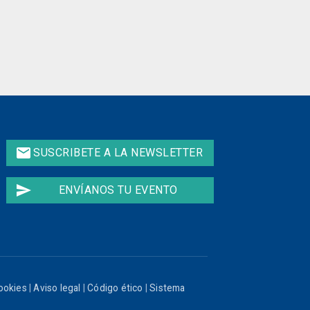
email
SUSCRIBETE A LA NEWSLETTER
send
ENVÍANOS TU EVENTO
cookies
|
Aviso legal
|
Código ético
|
Sistema