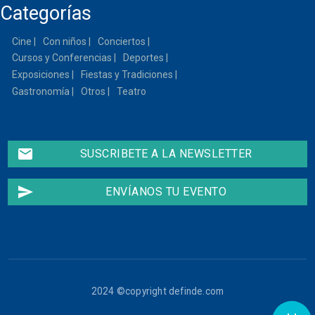
Categorías
Cine
Con niños
Conciertos
Cursos y Conferencias
Deportes
Exposiciones
Fiestas y Tradiciones
Gastronomía
Otros
Teatro
email
SUSCRIBETE A LA NEWSLETTER
send
ENVÍANOS TU EVENTO
2024 ©copyright definde.com