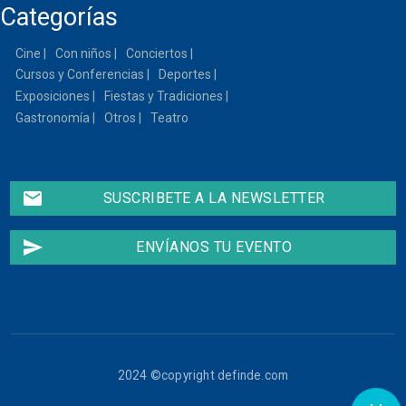
Categorías
13
Cine
Con niños
Conciertos
14
Cursos y Conferencias
Deportes
15
Exposiciones
Fiestas y Tradiciones
Gastronomía
Otros
Teatro
16
17
email
SUSCRIBETE A LA NEWSLETTER
18
send
ENVÍANOS TU EVENTO
19
20
21
2024 ©copyright definde.com
22