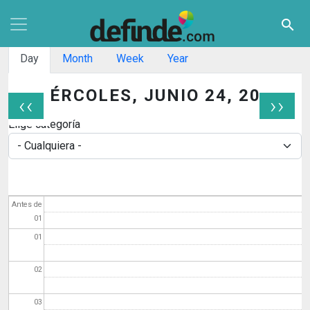
Pasar al contenido principal
search
Solapas principales
Day
Month
Week
Year
MIÉRCOLES, JUNIO 24, 2026
‹‹
››
Paginación
Elige categoría
Antes de
01
01
02
03