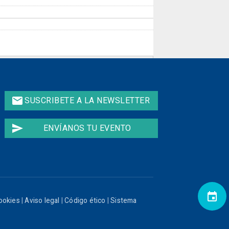
email
SUSCRIBETE A LA NEWSLETTER
send
ENVÍANOS TU EVENTO
event
cookies
|
Aviso legal
|
Código ético
|
Sistema