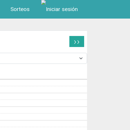
Menú de cuenta de us
Sorteos
››