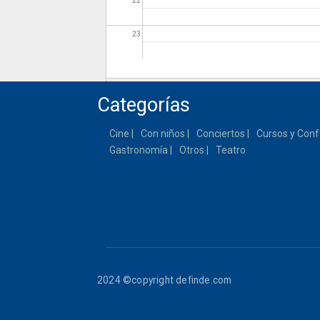
22
23
Categorías
Cine
Con niños
Conciertos
Cursos y Conf
Gastronomía
Otros
Teatro
2024 ©copyright definde.com