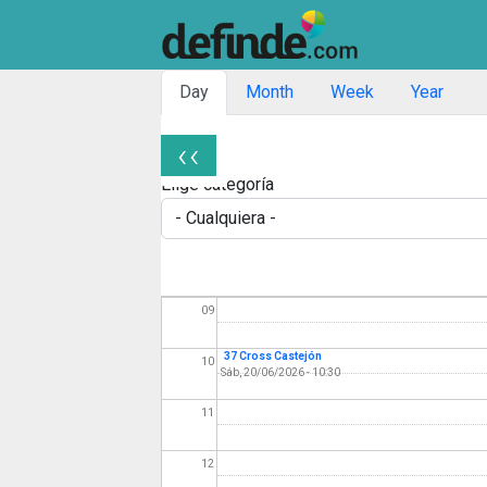
03
04
Solapas principales
Day
Month
Week
Year
05
‹‹
06
Paginación
Elige categoría
07
08
09
37 Cross Castejón
10
Sáb, 20/06/2026 - 10:30
11
12