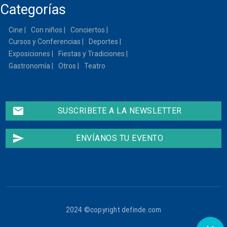
Categorías
13
Cine
Con niños
Conciertos
14
Cursos y Conferencias
Deportes
15
Exposiciones
Fiestas y Tradiciones
Gastronomía
Otros
Teatro
16
17
email
SUSCRIBETE A LA NEWSLETTER
18
send
ENVÍANOS TU EVENTO
19
20
21
2024 ©copyright definde.com
22