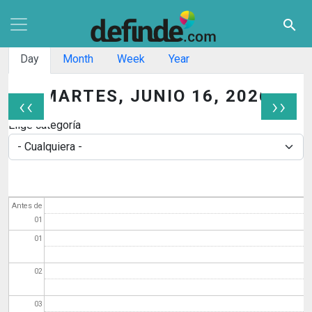
Pasar al contenido principal
search
Solapas principales
Day
Month
Week
Year
MARTES, JUNIO 16, 2026
‹‹
››
Paginación
Elige categoría
Antes de
01
01
02
03