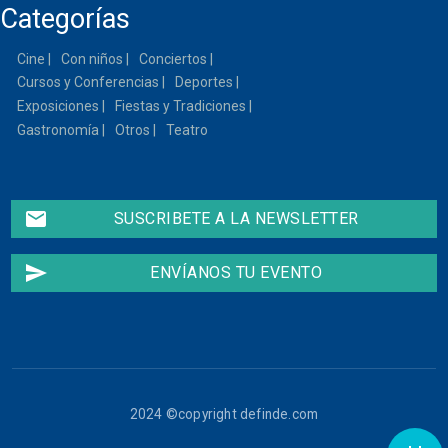
Categorías
23
Cine
Con niños
Conciertos
Cursos y Conferencias
Deportes
Exposiciones
Fiestas y Tradiciones
Gastronomía
Otros
Teatro
email
SUSCRIBETE A LA NEWSLETTER
send
ENVÍANOS TU EVENTO
2024 ©copyright definde.com