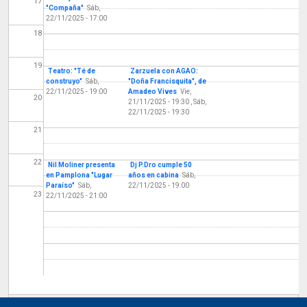
17
"Compaña"
Sáb,
22/11/2025 - 17:00
18
19
Teatro: "Té de
Zarzuela con AGAO:
construyo"
Sáb,
"Doña Francisquita", de
22/11/2025 - 19:00
Amadeo Vives
Vie,
20
21/11/2025 - 19:30
,
Sáb,
22/11/2025 - 19:30
21
22
Nil Moliner presenta
Dj P.Dro cumple 50
en Pamplona "Lugar
años en cabina
Sáb,
Paraíso"
Sáb,
22/11/2025 - 19:00
23
22/11/2025 - 21:00