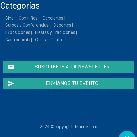
Categorías
Cine
Con niños
Conciertos
Cursos y Conferencias
Deportes
Exposiciones
Fiestas y Tradiciones
Gastronomía
Otros
Teatro
email
SUSCRIBETE A LA NEWSLETTER
send
ENVÍANOS TU EVENTO
2024 ©copyright definde.com