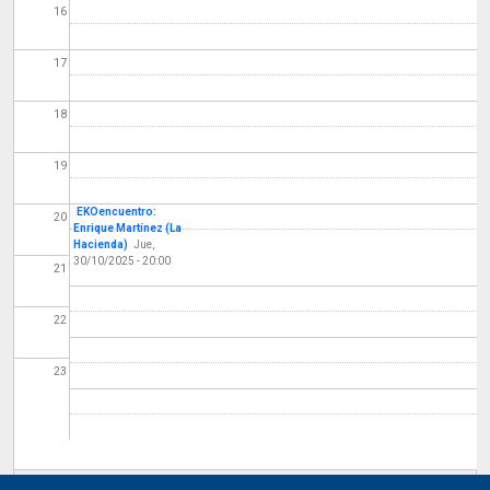
16
17
18
19
EKOencuentro:
20
Enrique Martínez (La
Hacienda)
Jue,
30/10/2025 - 20:00
21
22
23