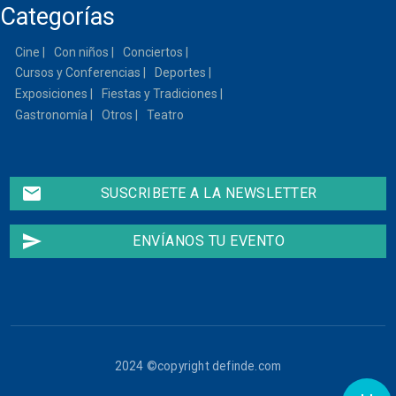
Categorías
Cine
Con niños
Conciertos
Cursos y Conferencias
Deportes
Exposiciones
Fiestas y Tradiciones
Gastronomía
Otros
Teatro
email
SUSCRIBETE A LA NEWSLETTER
send
ENVÍANOS TU EVENTO
2024 ©copyright definde.com