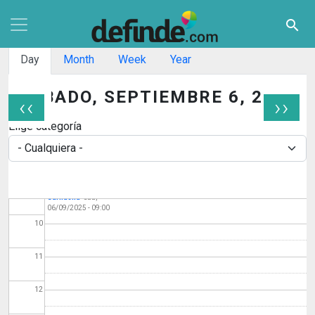
Pasar al contenido principal
search
04
Solapas principales
Day
Month
Week
Year
05
06
SÁBADO, SEPTIEMBRE 6, 2025
‹‹
››
Paginación
Elige categoría
07
08
Navargira. Ruta
09
Garnacha
Sáb,
06/09/2025 - 09:00
10
11
12