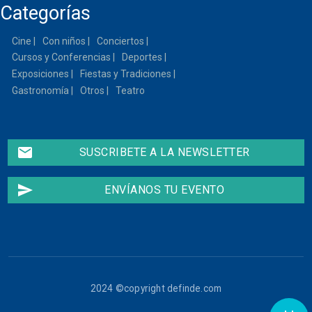
Categorías
23
Cine
Con niños
Conciertos
Cursos y Conferencias
Deportes
Exposiciones
Fiestas y Tradiciones
Gastronomía
Otros
Teatro
email
SUSCRIBETE A LA NEWSLETTER
send
ENVÍANOS TU EVENTO
2024 ©copyright definde.com