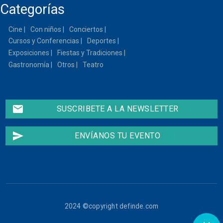
Categorías
13
Cine
Con niños
Conciertos
14
Cursos y Conferencias
Deportes
15
Exposiciones
Fiestas y Tradiciones
Gastronomía
Otros
Teatro
16
17
email
SUSCRIBETE A LA NEWSLETTER
18
send
ENVÍANOS TU EVENTO
19
20
21
2024 ©copyright definde.com
22