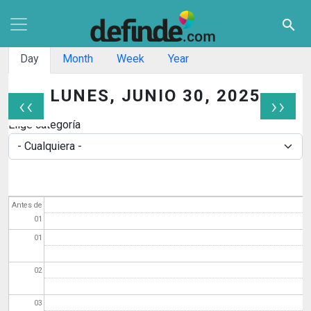
Pasar al contenido principal
search
Solapas principales
Day
Month
Week
Year
LUNES, JUNIO 30, 2025
‹‹
››
Paginación
Elige categoría
Antes de
01
01
02
03