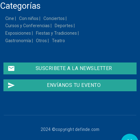
Categorías
13
Cine
Con niños
Conciertos
14
Cursos y Conferencias
Deportes
15
Exposiciones
Fiestas y Tradiciones
Gastronomía
Otros
Teatro
16
17
email
SUSCRIBETE A LA NEWSLETTER
18
send
ENVÍANOS TU EVENTO
19
20
21
2024 ©copyright definde.com
22