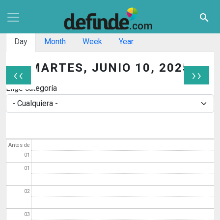
Pasar al contenido principal
search
Solapas principales
Day
Month
Week
Year
MARTES, JUNIO 10, 2025
‹‹
››
Paginación
Elige categoría
Antes de
01
01
02
03