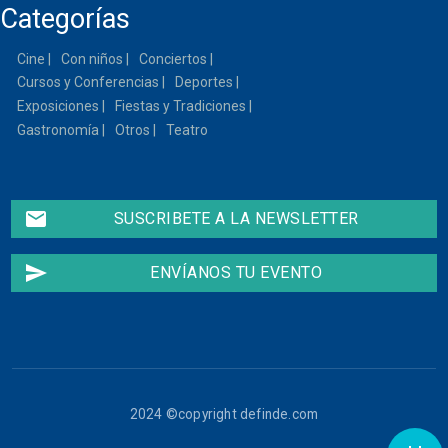
Categorías
Cine
Con niños
Conciertos
Cursos y Conferencias
Deportes
Exposiciones
Fiestas y Tradiciones
Gastronomía
Otros
Teatro
email
SUSCRIBETE A LA NEWSLETTER
send
ENVÍANOS TU EVENTO
2024 ©copyright definde.com