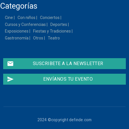
Categorías
Cine
Con niños
Conciertos
Cursos y Conferencias
Deportes
Exposiciones
Fiestas y Tradiciones
Gastronomía
Otros
Teatro
email
SUSCRIBETE A LA NEWSLETTER
send
ENVÍANOS TU EVENTO
2024 ©copyright definde.com