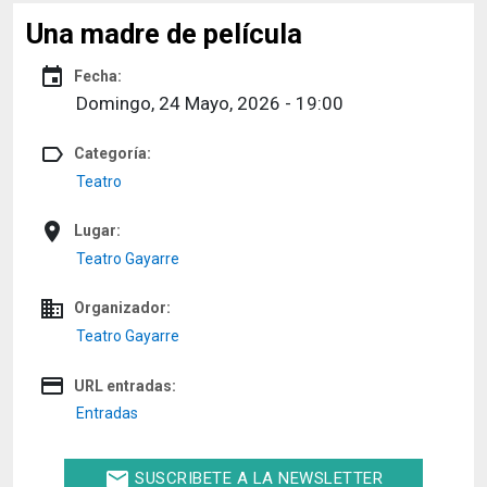
Una madre de película
event
Fecha:
Domingo, 24 Mayo, 2026 - 19:00
label_outline
Categoría:
Teatro
place
Lugar:
Teatro Gayarre
domain
Organizador:
Teatro Gayarre
credit_card
URL entradas:
Entradas
email
SUSCRIBETE A LA NEWSLETTER